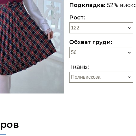
Подкладка:
52% виско
Рост:
Обхват груди:
Ткань:
еров