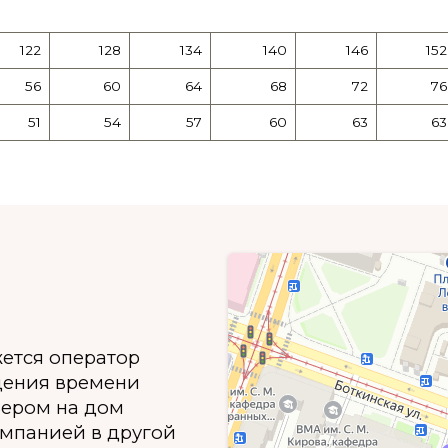
122
128
134
140
146
152
56
60
64
68
72
76
51
54
57
60
63
63
жется оператор
дения времени
ьером на дом
омпанией в другой